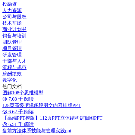
投融资
人力资源
公司与股权
技术前瞻
商业计划书
销售与培训
团队管理
项目管理
研发管理
干部与人才
流程与规范
薪酬绩效
数字化
热门文档
图解108个思维模型
7.08 千 阅读
128页高级逻辑多段图文内容排版PPT
6.62 千 阅读
【高端PPT模版】112页PPT立体结构逻辑图PPT
6.51 千 阅读
售前方法体系技能与管理实践ppt