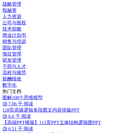
战略管理
投融资
人力资源
公司与股权
技术前瞻
商业计划书
销售与培训
团队管理
项目管理
研发管理
干部与人才
流程与规范
薪酬绩效
数字化
热门文档
图解108个思维模型
7.06 千 阅读
128页高级逻辑多段图文内容排版PPT
6.6 千 阅读
【高端PPT模版】112页PPT立体结构逻辑图PPT
6.51 千 阅读