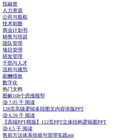
投融资
人力资源
公司与股权
技术前瞻
商业计划书
销售与培训
团队管理
项目管理
研发管理
干部与人才
流程与规范
薪酬绩效
数字化
热门文档
图解108个思维模型
7.05 千 阅读
128页高级逻辑多段图文内容排版PPT
6.59 千 阅读
【高端PPT模版】112页PPT立体结构逻辑图PPT
6.5 千 阅读
售前方法体系技能与管理实践ppt