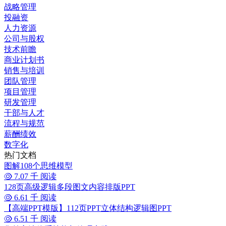
战略管理
投融资
人力资源
公司与股权
技术前瞻
商业计划书
销售与培训
团队管理
项目管理
研发管理
干部与人才
流程与规范
薪酬绩效
数字化
热门文档
图解108个思维模型
7.07 千 阅读
128页高级逻辑多段图文内容排版PPT
6.61 千 阅读
【高端PPT模版】112页PPT立体结构逻辑图PPT
6.51 千 阅读