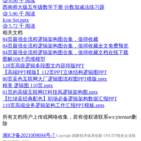
6.06 千 阅读
西南师大版五年级数学下册 分数加减法练习题
5.96 千 阅读
Icon Set.pptx
5.72 千 阅读
相关文档
84页最强全流程逻辑架构图合集，值得收藏
84页最强全流程逻辑架构图合集，值得收藏全文免费预览
84页最强全流程逻辑架构图合集，值得收藏文档在线下载
图解108个思维模型
128页高级逻辑多段图文内容排版PPT
【高端PPT模版】112页PPT立体结构逻辑图PPT
80页蓝色互联网大厂逻辑图流程图PPT模版.pptx
精美 逻辑图 110页.pptx
61页的高级互联网IT科技风逻辑架构图.pptx
【红绿蓝经典配色】职场必备逻辑架构数据汇报PPT
110页高端业务逻辑架构工作汇报PPT模板.pptx
所有文档用户上传或网络收集，若有侵权请联系wx:yierstart删
除
湘ICP备2021009694号-7
Copyright 国家技术体系创新 ©NUDT校友企业联