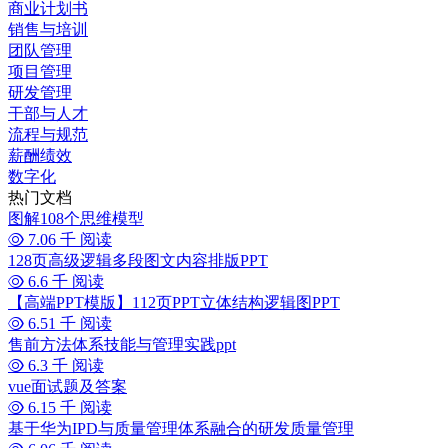
商业计划书
销售与培训
团队管理
项目管理
研发管理
干部与人才
流程与规范
薪酬绩效
数字化
热门文档
图解108个思维模型
7.06 千 阅读
128页高级逻辑多段图文内容排版PPT
6.6 千 阅读
【高端PPT模版】112页PPT立体结构逻辑图PPT
6.51 千 阅读
售前方法体系技能与管理实践ppt
6.3 千 阅读
vue面试题及答案
6.15 千 阅读
基于华为IPD与质量管理体系融合的研发质量管理