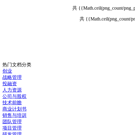
共 {{Math.ceil(png_count/
共 {{Math.ceil(png_count
热门文档分类
创业
战略管理
投融资
人力资源
公司与股权
技术前瞻
商业计划书
销售与培训
团队管理
项目管理
研发管理