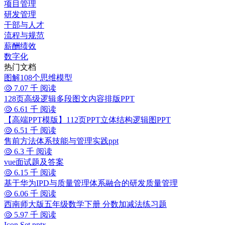
项目管理
研发管理
干部与人才
流程与规范
薪酬绩效
数字化
热门文档
图解108个思维模型
7.07 千 阅读
128页高级逻辑多段图文内容排版PPT
6.61 千 阅读
【高端PPT模版】112页PPT立体结构逻辑图PPT
6.51 千 阅读
售前方法体系技能与管理实践ppt
6.3 千 阅读
vue面试题及答案
6.15 千 阅读
基于华为IPD与质量管理体系融合的研发质量管理
6.06 千 阅读
西南师大版五年级数学下册 分数加减法练习题
5.97 千 阅读
Icon Set.pptx