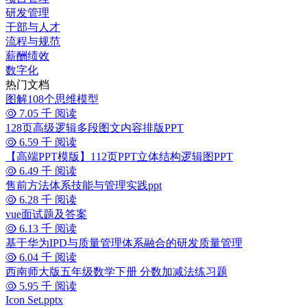
研发管理
干部与人才
流程与规范
薪酬绩效
数字化
热门文档
图解108个思维模型
7.05 千 阅读
128页高级逻辑多段图文内容排版PPT
6.59 千 阅读
【高端PPT模版】112页PPT立体结构逻辑图PPT
6.49 千 阅读
售前方法体系技能与管理实践ppt
6.28 千 阅读
vue面试题及答案
6.13 千 阅读
基于华为IPD与质量管理体系融合的研发质量管理
6.04 千 阅读
西南师大版五年级数学下册 分数加减法练习题
5.95 千 阅读
Icon Set.pptx