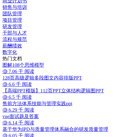
商业计划书
销售与培训
团队管理
项目管理
研发管理
干部与人才
流程与规范
薪酬绩效
数字化
热门文档
图解108个思维模型
7.06 千 阅读
128页高级逻辑多段图文内容排版PPT
6.6 千 阅读
【高端PPT模版】112页PPT立体结构逻辑图PPT
6.5 千 阅读
售前方法体系技能与管理实践ppt
6.29 千 阅读
vue面试题及答案
6.14 千 阅读
基于华为IPD与质量管理体系融合的研发质量管理
6.05 千 阅读