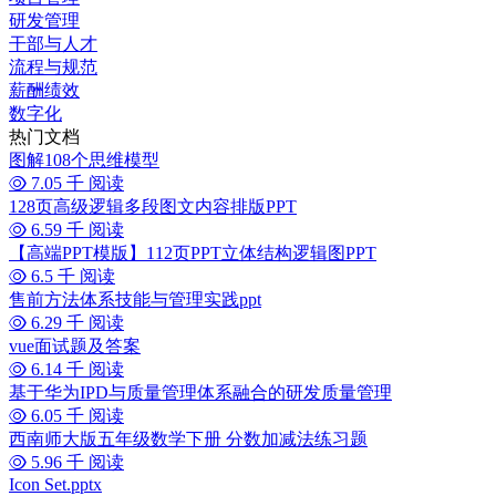
研发管理
干部与人才
流程与规范
薪酬绩效
数字化
热门文档
图解108个思维模型
7.05 千 阅读
128页高级逻辑多段图文内容排版PPT
6.59 千 阅读
【高端PPT模版】112页PPT立体结构逻辑图PPT
6.5 千 阅读
售前方法体系技能与管理实践ppt
6.29 千 阅读
vue面试题及答案
6.14 千 阅读
基于华为IPD与质量管理体系融合的研发质量管理
6.05 千 阅读
西南师大版五年级数学下册 分数加减法练习题
5.96 千 阅读
Icon Set.pptx