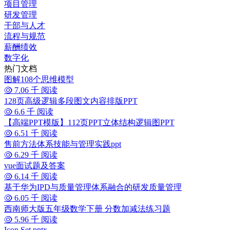
项目管理
研发管理
干部与人才
流程与规范
薪酬绩效
数字化
热门文档
图解108个思维模型
7.06 千 阅读
128页高级逻辑多段图文内容排版PPT
6.6 千 阅读
【高端PPT模版】112页PPT立体结构逻辑图PPT
6.51 千 阅读
售前方法体系技能与管理实践ppt
6.29 千 阅读
vue面试题及答案
6.14 千 阅读
基于华为IPD与质量管理体系融合的研发质量管理
6.05 千 阅读
西南师大版五年级数学下册 分数加减法练习题
5.96 千 阅读
Icon Set.pptx