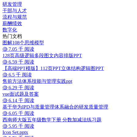
研发管理
干部与人才
流程与规范
薪酬绩效
数字化
热门文档
图解108个思维模型
7.05 千 阅读
128页高级逻辑多段图文内容排版PPT
6.59 千 阅读
【高端PPT模版】112页PPT立体结构逻辑图PPT
6.5 千 阅读
售前方法体系技能与管理实践ppt
6.29 千 阅读
vue面试题及答案
6.14 千 阅读
基于华为IPD与质量管理体系融合的研发质量管理
6.05 千 阅读
西南师大版五年级数学下册 分数加减法练习题
5.95 千 阅读
Icon Set.pptx