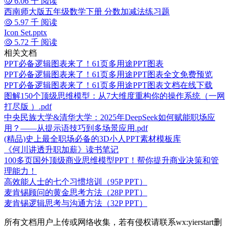
6.06 千 阅读
西南师大版五年级数学下册 分数加减法练习题
5.97 千 阅读
Icon Set.pptx
5.72 千 阅读
相关文档
PPT必备逻辑图表来了！61页多用途PPT图表
PPT必备逻辑图表来了！61页多用途PPT图表全文免费预览
PPT必备逻辑图表来了！61页多用途PPT图表文档在线下载
图解150个顶级思维模型：从7大维度重构你的操作系统（一网
打尽版 ）.pdf
中央民族大学&清华大学：2025年DeepSeek如何赋能职场应
用？——从提示语技巧到多场景应用.pdf
(精品)史上最全职场必备的3D小人PPT素材模板库
《何川讲透升职加薪》读书笔记
100多页国外顶级商业思维模型PPT！帮你提升商业决策和管
理能力！
高效能人士的七个习惯培训（95P PPT）
麦肯锡顾问的黄金思考方法（28P PPT）
麦肯锡逻辑思考与沟通方法（32P PPT）
所有文档用户上传或网络收集，若有侵权请联系wx:yierstart删