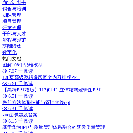
商业计划书
销售与培训
团队管理
项目管理
研发管理
干部与人才
流程与规范
薪酬绩效
数字化
热门文档
图解108个思维模型
7.07 千 阅读
128页高级逻辑多段图文内容排版PPT
6.61 千 阅读
【高端PPT模版】112页PPT立体结构逻辑图PPT
6.51 千 阅读
售前方法体系技能与管理实践ppt
6.31 千 阅读
vue面试题及答案
6.15 千 阅读
基于华为IPD与质量管理体系融合的研发质量管理