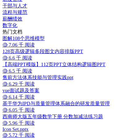
干部与人才
流程与规范
薪酬绩效
数字化
热门文档
图解108个思维模型
7.06 千 阅读
128页高级逻辑多段图文内容排版PPT
6.6 千 阅读
【高端PPT模版】112页PPT立体结构逻辑图PPT
6.5 千 阅读
售前方法体系技能与管理实践ppt
6.29 千 阅读
vue面试题及答案
6.14 千 阅读
基于华为IPD与质量管理体系融合的研发质量管理
6.05 千 阅读
西南师大版五年级数学下册 分数加减法练习题
5.96 千 阅读
Icon Set.pptx
5.72 千 阅读