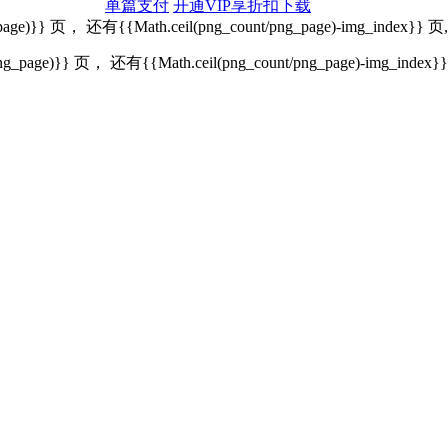
单篇支付
开通VIP享折扣下载
png_page)}} 页， 还有{{Math.ceil(png_count/png_page)-img_
/png_page)}} 页， 还有{{Math.ceil(png_count/png_page)-img_in