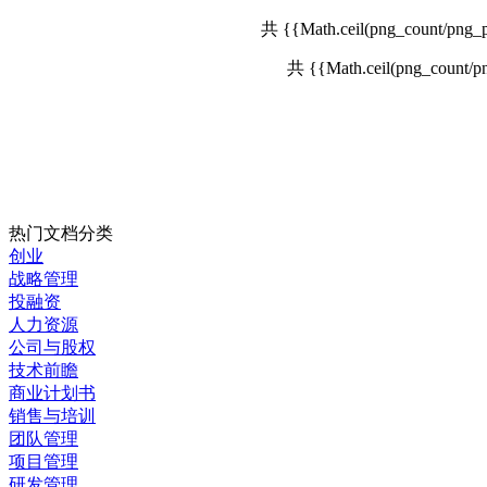
共 {{Math.ceil(png_count/
共 {{Math.ceil(png_count
热门文档分类
创业
战略管理
投融资
人力资源
公司与股权
技术前瞻
商业计划书
销售与培训
团队管理
项目管理
研发管理