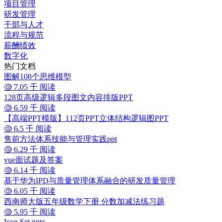
项目管理
研发管理
干部与人才
流程与规范
薪酬绩效
数字化
热门文档
图解108个思维模型
7.05 千 阅读
128页高级逻辑多段图文内容排版PPT
6.59 千 阅读
【高端PPT模版】112页PPT立体结构逻辑图PPT
6.5 千 阅读
售前方法体系技能与管理实践ppt
6.29 千 阅读
vue面试题及答案
6.14 千 阅读
基于华为IPD与质量管理体系融合的研发质量管理
6.05 千 阅读
西南师大版五年级数学下册 分数加减法练习题
5.95 千 阅读
Icon Set.pptx