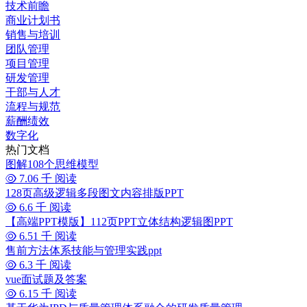
技术前瞻
商业计划书
销售与培训
团队管理
项目管理
研发管理
干部与人才
流程与规范
薪酬绩效
数字化
热门文档
图解108个思维模型
7.06 千 阅读
128页高级逻辑多段图文内容排版PPT
6.6 千 阅读
【高端PPT模版】112页PPT立体结构逻辑图PPT
6.51 千 阅读
售前方法体系技能与管理实践ppt
6.3 千 阅读
vue面试题及答案
6.15 千 阅读