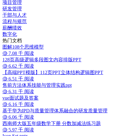
项目管理
研发管理
干部与人才
流程与规范
薪酬绩效
数字化
热门文档
图解108个思维模型
7.08 千 阅读
128页高级逻辑多段图文内容排版PPT
6.62 千 阅读
【高端PPT模版】112页PPT立体结构逻辑图PPT
6.51 千 阅读
售前方法体系技能与管理实践ppt
6.31 千 阅读
vue面试题及答案
6.16 千 阅读
基于华为IPD与质量管理体系融合的研发质量管理
6.06 千 阅读
西南师大版五年级数学下册 分数加减法练习题
5.97 千 阅读
Icon Set.pptx