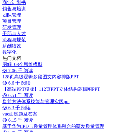
商业计划书
销售与培训
团队管理
项目管理
研发管理
干部与人才
流程与规范
薪酬绩效
数字化
热门文档
图解108个思维模型
7.06 千 阅读
128页高级逻辑多段图文内容排版PPT
6.6 千 阅读
【高端PPT模版】112页PPT立体结构逻辑图PPT
6.51 千 阅读
售前方法体系技能与管理实践ppt
6.3 千 阅读
vue面试题及答案
6.15 千 阅读
基于华为IPD与质量管理体系融合的研发质量管理