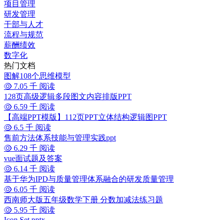
项目管理
研发管理
干部与人才
流程与规范
薪酬绩效
数字化
热门文档
图解108个思维模型
7.05 千 阅读
128页高级逻辑多段图文内容排版PPT
6.59 千 阅读
【高端PPT模版】112页PPT立体结构逻辑图PPT
6.5 千 阅读
售前方法体系技能与管理实践ppt
6.29 千 阅读
vue面试题及答案
6.14 千 阅读
基于华为IPD与质量管理体系融合的研发质量管理
6.05 千 阅读
西南师大版五年级数学下册 分数加减法练习题
5.95 千 阅读
Icon Set.pptx